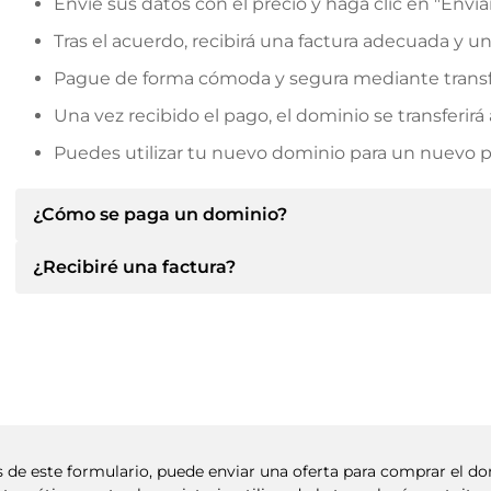
Envíe sus datos con el precio y haga clic en "Envia
Tras el acuerdo, recibirá una factura adecuada y u
Pague de forma cómoda y segura mediante transf
Una vez recibido el pago, el dominio se transferi
Puedes utilizar tu nuevo dominio para un nuevo pro
¿Cómo se paga un dominio?
¿Recibiré una factura?
Tras llegar a un acuerdo, el propietario le informará d
le facilitará los datos bancarios SEPA y, si lo desea,
Sí, el vendedor le enviará la factura correspondiente
Indique siempre el nombre de dominio y el número de 
un contrato de compra adicional si lo solicita.
és de este formulario, puede enviar una oferta para comprar el 