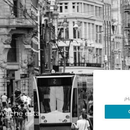
¡H
oveche esta