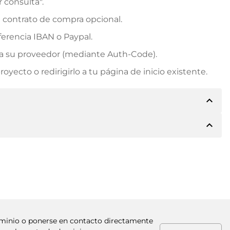
r consulta".
n contrato de compra opcional.
erencia IBAN o Paypal.
rá a su proveedor (mediante Auth-Code).
yecto o redirigirlo a tu página de inicio existente.
expand_less
expand_less
e los detalles del pago. A continuación, el propietario
 también le ofrecerá Paypal u otros métodos de pago.
. Para precios de compra superiores, también recibirá
factura al realizar la transferencia.
dominio o ponerse en contacto directamente