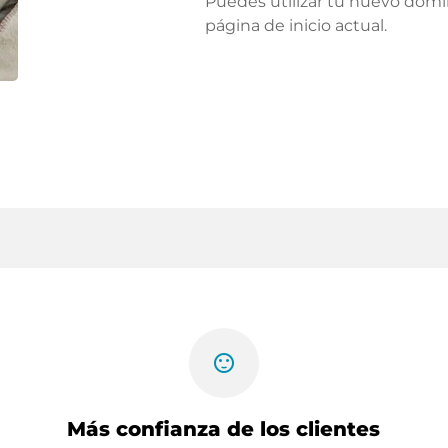
Puedes utilizar tu nuevo domi
página de inicio actual.
sentiment_satisfied
Más confianza de los clientes