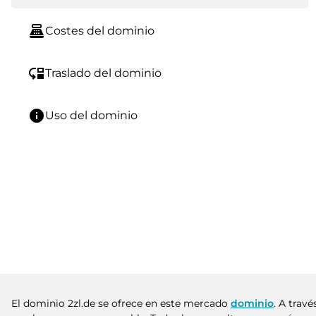
point_of_sale
Costes del dominio
move_down
Traslado del dominio
info
Uso del dominio
El dominio 2zl.de se ofrece en este mercado
dominio
. A trav